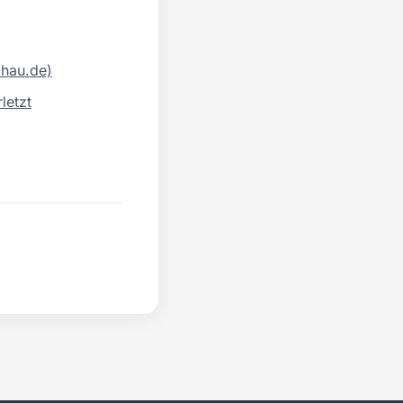
chau.de)
letzt