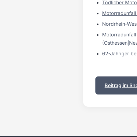
Tödlicher Moto
Motorradunfall
Nordrhein-West
Motorradunfall
(Osthessen|Ne
62-Jähriger be
Beitrag im Sh