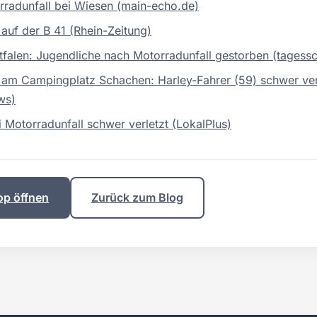
rradunfall bei Wiesen (main-echo.de)
 auf der B 41 (Rhein-Zeitung)
falen: Jugendliche nach Motorradunfall gestorben (tagess
 am Campingplatz Schachen: Harley-Fahrer (59) schwer ver
ws)
i Motorradunfall schwer verletzt (LokalPlus)
op öffnen
Zurück zum Blog