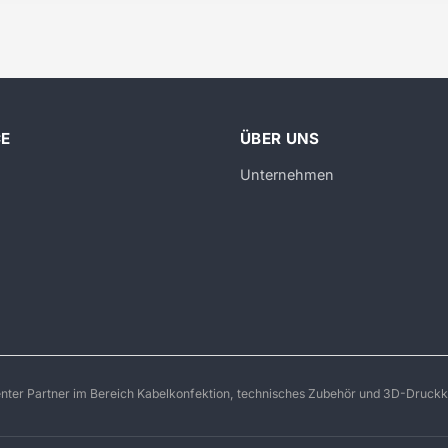
CE
ÜBER UNS
Unternehmen
enter Partner im Bereich Kabelkonfektion, technisches Zubehör und 3D-Druckk