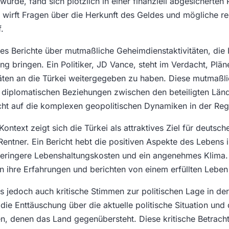
rde, fand sich plötzlich in einer finanziell abgesicherten 
wirft Fragen über die Herkunft des Geldes und mögliche re
.
 es Berichte über mutmaßliche Geheimdienstaktivitäten, die I
ng bringen. Ein Politiker, JD Vance, steht im Verdacht, Plä
täten an die Türkei weitergegeben zu haben. Diese mutmaßl
e diplomatischen Beziehungen zwischen den beteiligten Län
cht auf die komplexen geopolitischen Dynamiken in der Reg
ontext zeigt sich die Türkei als attraktives Ziel für deutsc
Rentner. Ein Bericht hebt die positiven Aspekte des Lebens i
 geringere Lebenshaltungskosten und ein angenehmes Klima
n ihre Erfahrungen und berichten von einem erfüllten Leben 
es jedoch auch kritische Stimmen zur politischen Lage in der
 die Enttäuschung über die aktuelle politische Situation und 
, denen das Land gegenübersteht. Diese kritische Betracht