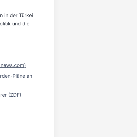
 in der Türkei
litik und die
uronews.com)
urden-Pläne an
rer (ZDF)