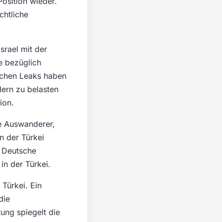
Position wieder.
chtliche
srael mit der
ne bezüglich
ichen Leaks haben
dern zu belasten
ion.
he Auswanderer,
n der Türkei
. Deutsche
in der Türkei.
 Türkei. Ein
die
ung spiegelt die