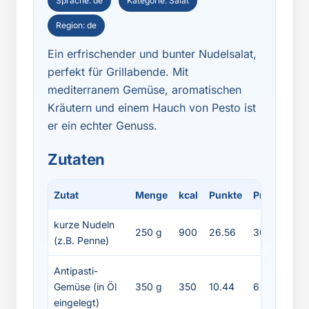
Sprache: de
Kategorie: Salat
Region: de
Ein erfrischender und bunter Nudelsalat,
perfekt für Grillabende. Mit
mediterranem Gemüse, aromatischen
Kräutern und einem Hauch von Pesto ist
er ein echter Genuss.
Zutaten
Zutat
Menge
kcal
Punkte
Protein
Fe
kurze Nudeln
250 g
900
26.56
30
4
(z.B. Penne)
Antipasti-
Gemüse (in Öl
350 g
350
10.44
6
3
eingelegt)