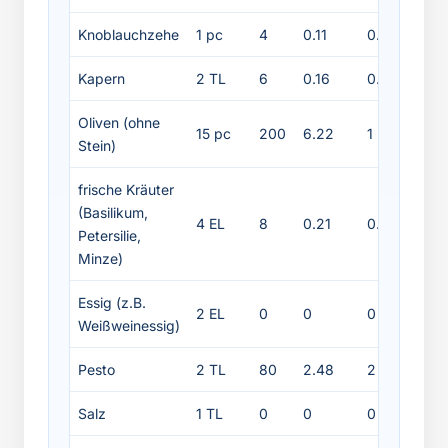
Knoblauchzehe
1 pc
4
0.11
0.2
0
Kapern
2 TL
6
0.16
0.3
0.
Oliven (ohne
15 pc
200
6.22
1
2
Stein)
frische Kräuter
(Basilikum,
4 EL
8
0.21
0.5
0.
Petersilie,
Minze)
Essig (z.B.
2 EL
0
0
0
0
Weißweinessig)
Pesto
2 TL
80
2.48
2
8
Salz
1 TL
0
0
0
0