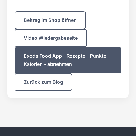
Beitrag im Shop öffnen
Video Wiedergabeseite
Exoda Food App - Rezepte - Punkte -
Kalorien - abnehmen
Zurück zum Blog