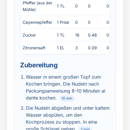
Pfeffer (aus der
1 TL
0
0
0
0
Mühle)
Cayennepfeffer
1 Prise
0
0
0
0
Zucker
1 TL
16
0.48
0
0
Zitronensaft
1 EL
3
0.09
0
0
Zubereitung
Wasser in einem großen Topf zum
Kochen bringen. Die Nudeln nach
Packungsanweisung 8-10 Minuten al
dente kochen.
10 min
Die Nudeln abgießen und unter kaltem
Wasser abspülen, um den
Kochprozess zu stoppen. In eine
große Schüssel geben.
2 min