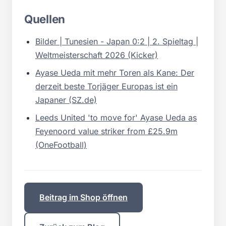
Quellen
Bilder | Tunesien - Japan 0:2 | 2. Spieltag |
Weltmeisterschaft 2026 (Kicker)
Ayase Ueda mit mehr Toren als Kane: Der
derzeit beste Torjäger Europas ist ein
Japaner (SZ.de)
Leeds United 'to move for' Ayase Ueda as
Feyenoord value striker from £25.9m
(OneFootball)
Beitrag im Shop öffnen