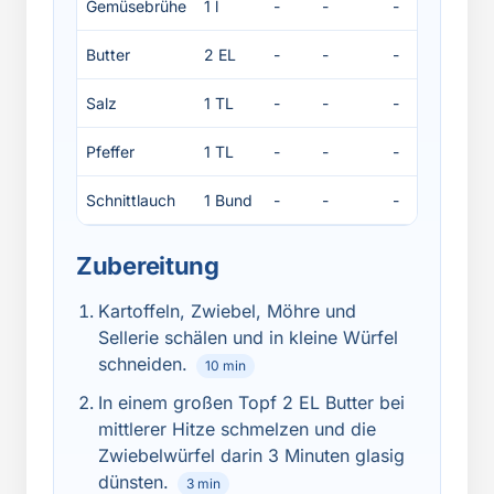
Gemüsebrühe
1 l
-
-
-
-
Butter
2 EL
-
-
-
-
Salz
1 TL
-
-
-
-
Pfeffer
1 TL
-
-
-
-
Schnittlauch
1 Bund
-
-
-
-
Zubereitung
Kartoffeln, Zwiebel, Möhre und
Sellerie schälen und in kleine Würfel
schneiden.
10 min
In einem großen Topf 2 EL Butter bei
mittlerer Hitze schmelzen und die
Zwiebelwürfel darin 3 Minuten glasig
dünsten.
3 min