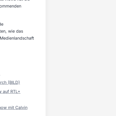
e kommenden
de
ten, wie das
 Medienlandschaft
)
rch (BILD)
ow auf RTL+
how mit Calvin