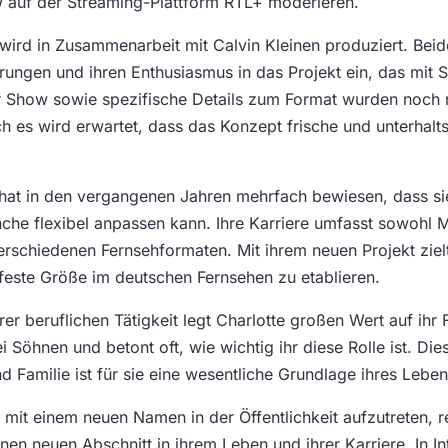
 auf der Streaming-Plattform RTL+ moderieren.
ird in Zusammenarbeit mit Calvin Kleinen produziert. Beid
hrungen und ihren Enthusiasmus in das Projekt ein, das mit
er Show sowie spezifische Details zum Format wurden noch n
och es wird erwartet, dass das Konzept frische und unterhal
hat in den vergangenen Jahren mehrfach bewiesen, dass sie
che flexibel anpassen kann. Ihre Karriere umfasst sowohl 
verschiedenen Fernsehformaten. Mit ihrem neuen Projekt zielt
s feste Größe im deutschen Fernsehen zu etablieren.
r beruflichen Tätigkeit legt Charlotte großen Wert auf ihr 
i Söhnen und betont oft, wie wichtig ihr diese Rolle ist. Di
d Familie ist für sie eine wesentliche Grundlage ihres Leben
mit einem neuen Namen in der Öffentlichkeit aufzutreten, re
en neuen Abschnitt in ihrem Leben und ihrer Karriere. In In