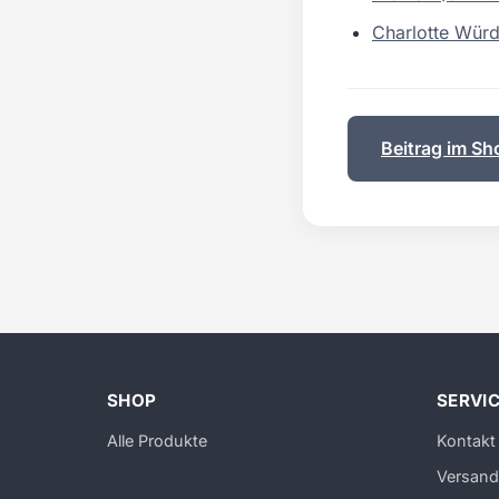
Charlotte Würd
Beitrag im Sh
SHOP
SERVI
Alle Produkte
Kontakt
Versand