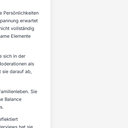
e Persönlichkeiten
 Spannung erwartet
icht vollständig
tsame Elemente
 sich in der
Moderationen als
 sie darauf ab,
Familienleben. Sie
ese Balance
s.
flektiert
terviews hat sie