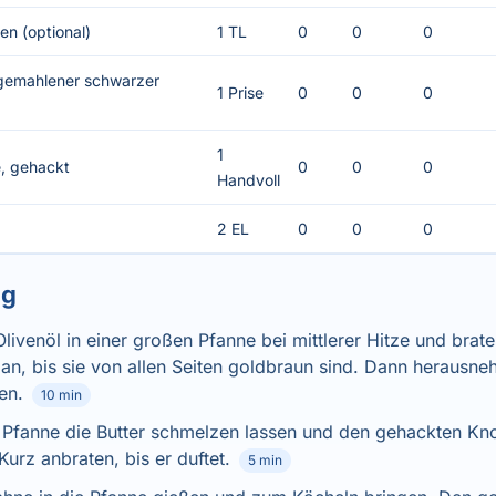
ken (optional)
1 TL
0
0
0
 gemahlener schwarzer
1 Prise
0
0
0
1
ie, gehackt
0
0
0
Handvoll
2 EL
0
0
0
ng
Olivenöl in einer großen Pfanne bei mittlerer Hitze und brate
an, bis sie von allen Seiten goldbraun sind. Dann herausn
len.
10 min
n Pfanne die Butter schmelzen lassen und den gehackten Kn
Kurz anbraten, bis er duftet.
5 min