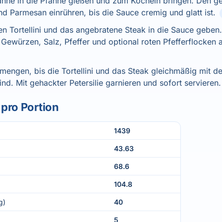
ahne in die Pfanne gießen und zum Köcheln bringen. Den g
d Parmesan einrühren, bis die Sauce cremig und glatt ist.
n Tortellini und das angebratene Steak in die Sauce geben.
n Gewürzen, Salz, Pfeffer und optional roten Pfefferflocke
rmengen, bis die Tortellini und das Steak gleichmäßig mit d
nd. Mit gehackter Petersilie garnieren und sofort servieren.
pro Portion
1439
43.63
68.6
104.8
g)
40
5