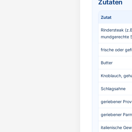
Zutaten
Zutat
Rindersteak (z.B
mundgerechte S
frische oder gef
Butter
Knoblauch, geh
Schlagsahne
geriebener Pro
geriebener Par
italienische Ge