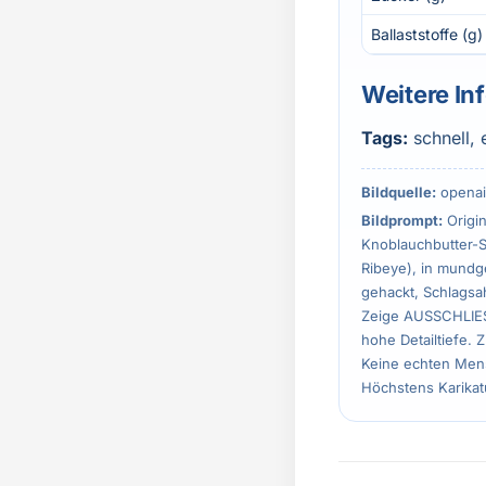
Ballaststoffe (g)
Weitere In
Tags:
schnell, 
Bildquelle:
openai
Bildprompt:
Origin
Knoblauchbutter-St
Ribeye), in mundge
gehackt, Schlagsa
Zeige AUSSCHLIESSL
hohe Detailtiefe. 
Keine echten Mens
Höchstens Karikatu