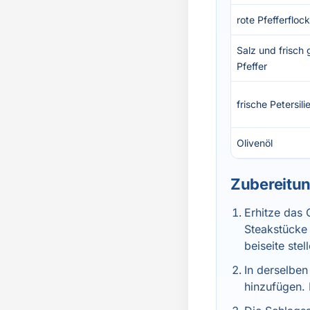
rote Pfefferfloc
Salz und frisch
Pfeffer
frische Petersil
Olivenöl
Zubereitu
Erhitze das 
Steakstücke 
beiseite stel
In derselbe
hinzufügen. 