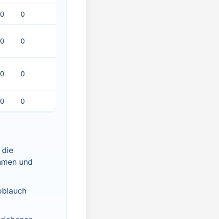
0
0
0
0
0
0
0
0
 die
ehmen und
oblauch