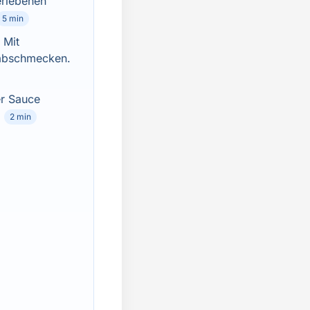
eriebenen
5 min
 Mit
n abschmecken.
er Sauce
2 min