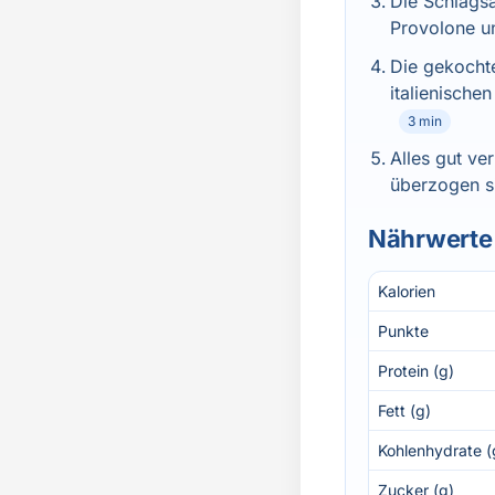
Die Schlags
Provolone un
Die gekochte
italienische
3 min
Alles gut ve
überzogen si
Nährwerte 
Kalorien
Punkte
Protein (g)
Fett (g)
Kohlenhydrate (
Zucker (g)