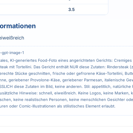
3.5
formationen
eiweißreich
-gpt-image-1
ales, KI-generiertes Food-Foto eines angerichteten Gerichts: Cremiges
eak mit Tortellini. Das Gericht enthält NUR diese Zutaten: Rindersteak (z
rechte Stücke geschnitten, frische oder gefrorene Käse-Tortellini, Butt
hne, geriebener Provolone-Käse, geriebener Parmesan, italienische G
ICH diese Zutaten im Bild, keine anderen. Stil: appetitlich, natürliche 
Zusätzliche Hinweise: schnell, eiweißreich. Keine Logos, keine Marken, ke
chen, keine realistischen Personen, keine menschlichen Gesichter ode
ren oder Comic-Illustrationen als stilistisches Element erlaubt.