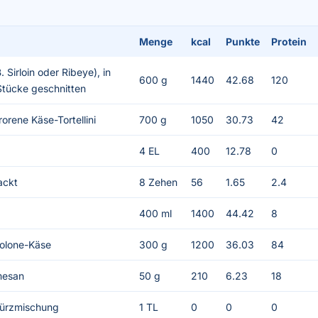
Menge
kcal
Punkte
Protein
. Sirloin oder Ribeye), in
600 g
1440
42.68
120
tücke geschnitten
rorene Käse-Tortellini
700 g
1050
30.73
42
4 EL
400
12.78
0
ackt
8 Zehen
56
1.65
2.4
400 ml
1400
44.42
8
volone-Käse
300 g
1200
36.03
84
mesan
50 g
210
6.23
18
würzmischung
1 TL
0
0
0