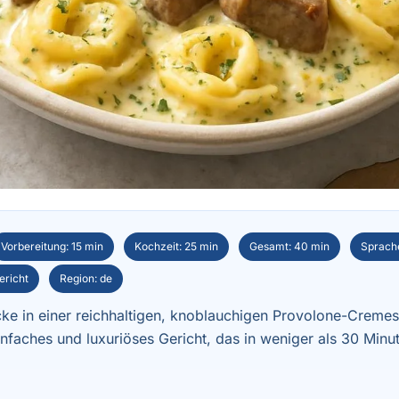
Vorbereitung: 15 min
Kochzeit: 25 min
Gesamt: 40 min
Sprach
ericht
Region: de
cke in einer reichhaltigen, knoblauchigen Provolone-Creme
 einfaches und luxuriöses Gericht, das in weniger als 30 Minu