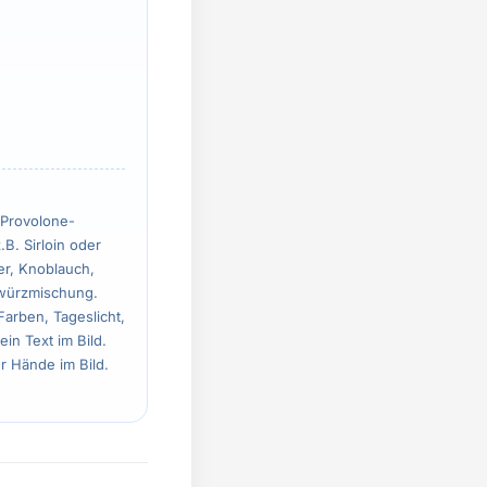
 Provolone-
.B. Sirloin oder
er, Knoblauch,
ewürzmischung.
Farben, Tageslicht,
in Text im Bild.
r Hände im Bild.