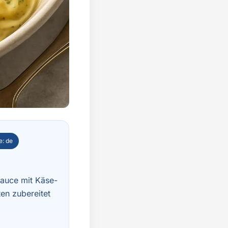
e: de
sauce mit Käse-
ten zubereitet