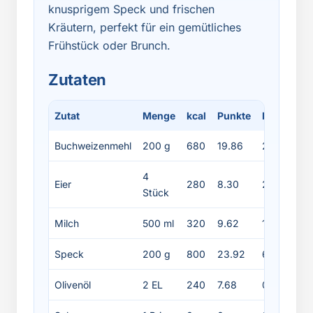
knusprigem Speck und frischen
Kräutern, perfekt für ein gemütliches
Frühstück oder Brunch.
Zutaten
Zutat
Menge
kcal
Punkte
Protein
F
Buchweizenmehl
200 g
680
19.86
24
4
Eier
280
8.30
24
Stück
Milch
500 ml
320
9.62
16
Speck
200 g
800
23.92
64
Olivenöl
2 EL
240
7.68
0