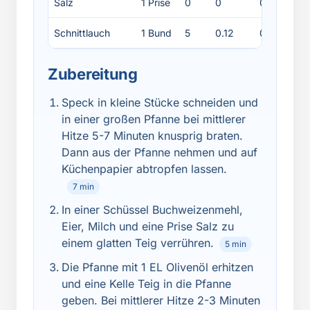
Salz
1 Prise
0
0
0
Schnittlauch
1 Bund
5
0.12
0.5
0
Zubereitung
Speck in kleine Stücke schneiden und
in einer großen Pfanne bei mittlerer
Hitze 5-7 Minuten knusprig braten.
Dann aus der Pfanne nehmen und auf
Küchenpapier abtropfen lassen.
7 min
In einer Schüssel Buchweizenmehl,
Eier, Milch und eine Prise Salz zu
einem glatten Teig verrühren.
5 min
Die Pfanne mit 1 EL Olivenöl erhitzen
und eine Kelle Teig in die Pfanne
geben. Bei mittlerer Hitze 2-3 Minuten