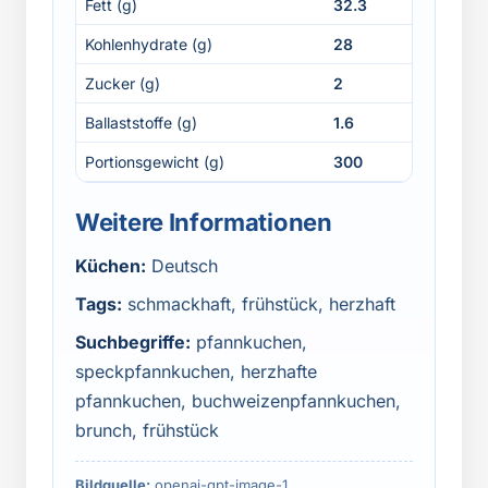
Fett (g)
32.3
Kohlenhydrate (g)
28
Zucker (g)
2
Ballaststoffe (g)
1.6
Portionsgewicht (g)
300
Weitere Informationen
Küchen:
Deutsch
Tags:
schmackhaft, frühstück, herzhaft
Suchbegriffe:
pfannkuchen,
speckpfannkuchen, herzhafte
pfannkuchen, buchweizenpfannkuchen,
brunch, frühstück
Bildquelle:
openai-gpt-image-1