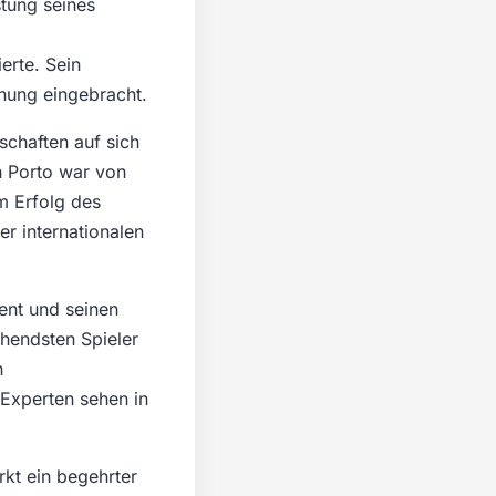
stung seines
erte. Sein
nung eingebracht.
schaften auf sich
n Porto war von
m Erfolg des
er internationalen
ent und seinen
chendsten Spieler
n
Experten sehen in
kt ein begehrter