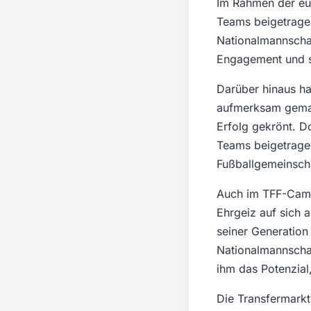
Im Rahmen der eur
Teams beigetragen
Nationalmannschaft
Engagement und se
Darüber hinaus ha
aufmerksam gemac
Erfolg gekrönt. D
Teams beigetragen
Fußballgemeinscha
Auch im TFF-Camp,
Ehrgeiz auf sich 
seiner Generation
Nationalmannschaf
ihm das Potenzial,
Die Transfermarkt