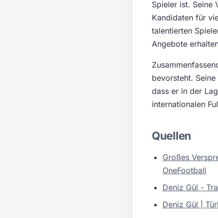
Spieler ist. Seine
Kandidaten für vi
talentierten Spiel
Angebote erhalten
Zusammenfassend l
bevorsteht. Seine
dass er in der La
internationalen Fu
Quellen
Großes Verspr
OneFootball
Deniz Gül - Tr
Deniz Gül | Tü