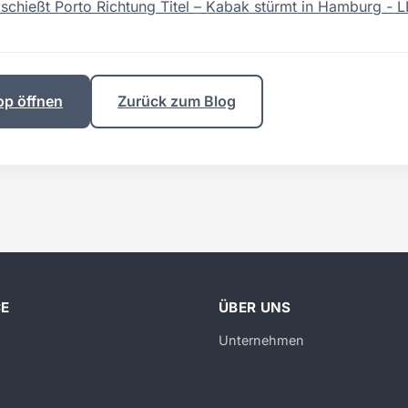
 schießt Porto Richtung Titel – Kabak stürmt in Hamburg - L
op öffnen
Zurück zum Blog
CE
ÜBER UNS
Unternehmen