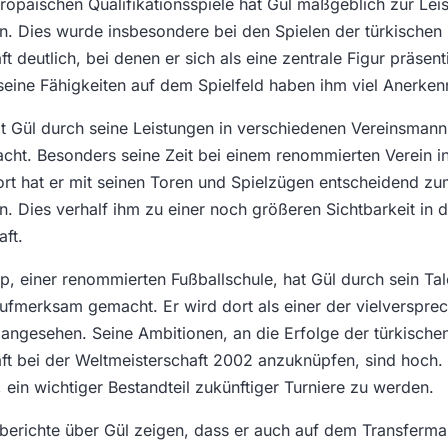
opäischen Qualifikationsspiele hat Gül maßgeblich zur Lei
. Dies wurde insbesondere bei den Spielen der türkischen
 deutlich, bei denen er sich als eine zentrale Figur präsenti
ine Fähigkeiten auf dem Spielfeld haben ihm viel Anerken
t Gül durch seine Leistungen in verschiedenen Vereinsmann
ht. Besonders seine Zeit bei einem renommierten Verein i
ort hat er mit seinen Toren und Spielzügen entscheidend zu
. Dies verhalf ihm zu einer noch größeren Sichtbarkeit in d
ft.
 einer renommierten Fußballschule, hat Gül durch sein Tal
aufmerksam gemacht. Er wird dort als einer der vielverspre
 angesehen. Seine Ambitionen, an die Erfolge der türkische
t bei der Weltmeisterschaft 2002 anzuknüpfen, sind hoch. 
 ein wichtiger Bestandteil zukünftiger Turniere zu werden.
berichte über Gül zeigen, dass er auch auf dem Transfermar