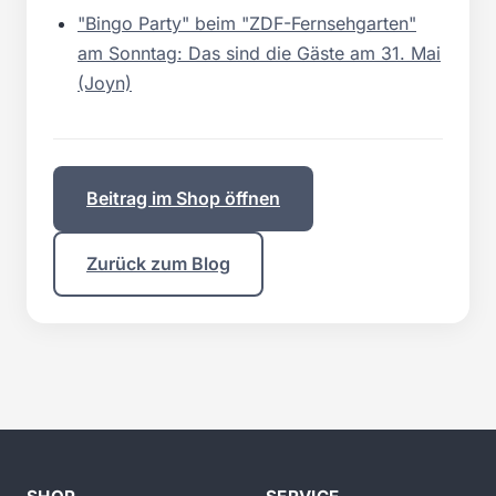
"Bingo Party" beim "ZDF-Fernsehgarten"
am Sonntag: Das sind die Gäste am 31. Mai
(Joyn)
Beitrag im Shop öffnen
Zurück zum Blog