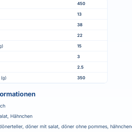
450
13
38
22
g)
15
3
2.5
 (g)
350
formationen
sch
alat, Hähnchen
dönerteller, döner mit salat, döner ohne pommes, hähnche