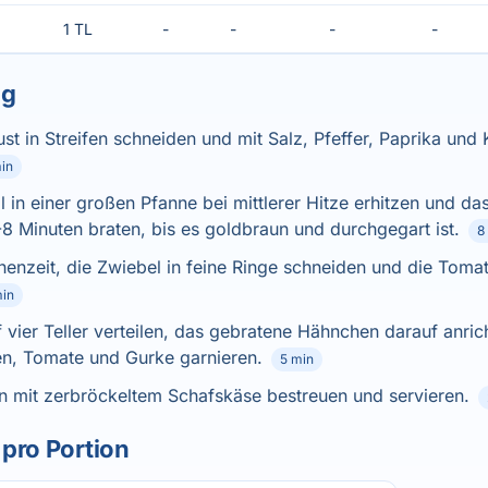
1 TL
-
-
-
-
ng
t in Streifen schneiden und mit Salz, Pfeffer, Paprika un
in
l in einer großen Pfanne bei mittlerer Hitze erhitzen und d
 Minuten braten, bis es goldbraun und durchgegart ist.
8
henzeit, die Zwiebel in feine Ringe schneiden und die Tom
min
uf vier Teller verteilen, das gebratene Hähnchen darauf anric
en, Tomate und Gurke garnieren.
5 min
n mit zerbröckeltem Schafskäse bestreuen und servieren.
pro Portion