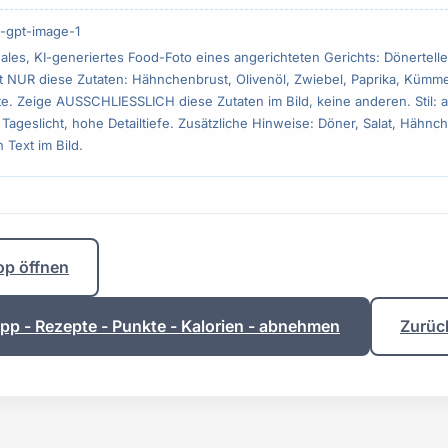
-gpt-image-1
ales, KI-generiertes Food-Foto eines angerichteten Gerichts: Dönertelle
t NUR diese Zutaten: Hähnchenbrust, Olivenöl, Zwiebel, Paprika, Kümmel,
. Zeige AUSSCHLIESSLICH diese Zutaten im Bild, keine anderen. Stil: ap
 Tageslicht, hohe Detailtiefe. Zusätzliche Hinweise: Döner, Salat, Hähnc
 Text im Bild.
op öffnen
p - Rezepte - Punkte - Kalorien - abnehmen
Zurüc