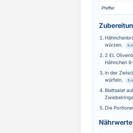
Pfeffer
Zubereitu
Hähnchenbrus
würzen.
5 m
2 EL Olivenö
Hähnchen 6-8
In der Zwisc
würfeln.
5 
Blattsalat a
Zwiebelring
Die Portione
Nährwerte 