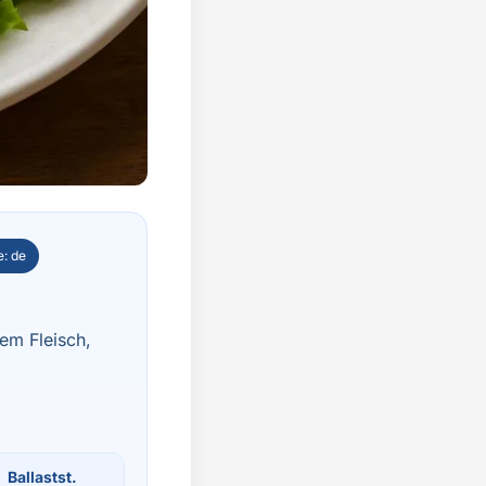
: de
tem Fleisch,
Ballastst.