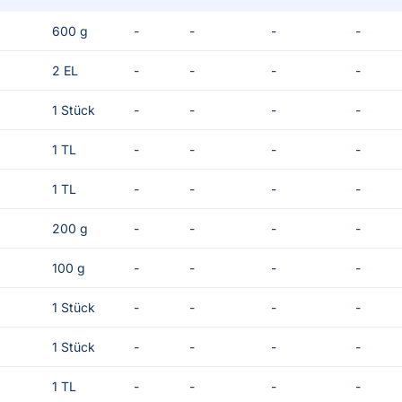
600 g
-
-
-
-
2 EL
-
-
-
-
1 Stück
-
-
-
-
1 TL
-
-
-
-
1 TL
-
-
-
-
200 g
-
-
-
-
100 g
-
-
-
-
1 Stück
-
-
-
-
1 Stück
-
-
-
-
1 TL
-
-
-
-