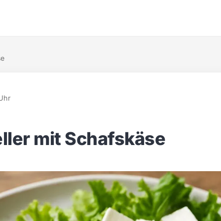
se
Uhr
ller mit Schafskäse