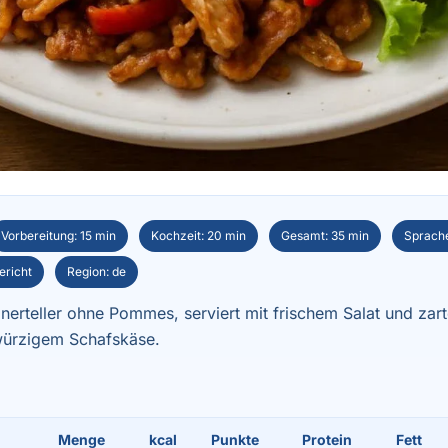
Vorbereitung: 15 min
Kochzeit: 20 min
Gesamt: 35 min
Sprache
ericht
Region: de
nerteller ohne Pommes, serviert mit frischem Salat und zar
 würzigem Schafskäse.
Menge
kcal
Punkte
Protein
Fett