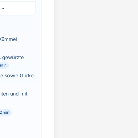
-
d Kümmel
as gewürzte
 min
ate sowie Gurke
hten und mit
2 min