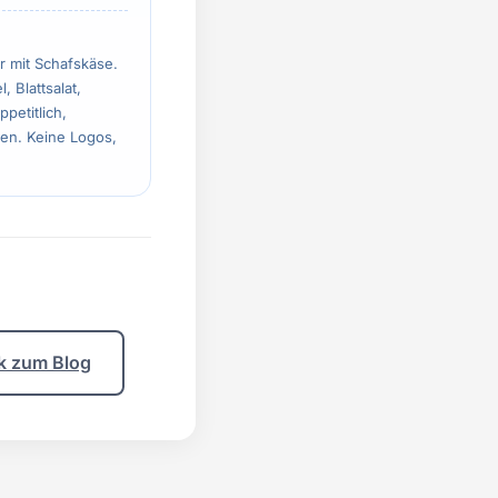
r mit Schafskäse.
 Blattsalat,
petitlich,
hen. Keine Logos,
k zum Blog