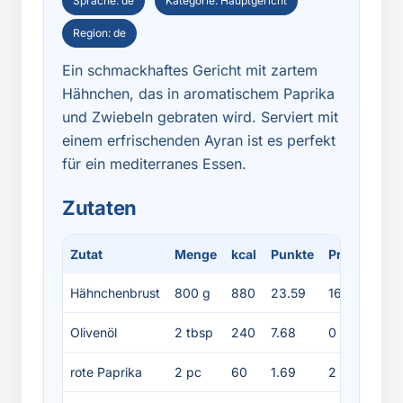
Sprache: de
Kategorie: Hauptgericht
Region: de
Ein schmackhaftes Gericht mit zartem
Hähnchen, das in aromatischem Paprika
und Zwiebeln gebraten wird. Serviert mit
einem erfrischenden Ayran ist es perfekt
für ein mediterranes Essen.
Zutaten
Zutat
Menge
kcal
Punkte
Protein
Fe
Hähnchenbrust
800 g
880
23.59
168
19
Olivenöl
2 tbsp
240
7.68
0
27
rote Paprika
2 pc
60
1.69
2
0.