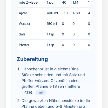
rote Zwiebel
1 pc
40
1.14
1
0.
Ajvar
400 ml
160
4.69
4
8
Wasser
150 ml
0
0
0
0
Salz
1 tsp
0
0
0
0
Pfeffer
1 tsp
0
0
0
0
Zubereitung
Hähnchenbrust in gleichmäßige
Stücke schneiden und mit Salz und
Pfeffer würzen. Olivenöl in einer
großen Pfanne erhitzen (mittlere
Hitze).
1 min
Die gewürzten Hähnchenstücke in die
Pfanne geben und 5-6 Minuten pro