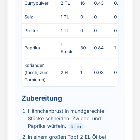
Currypulver
2 TL
16
0.43
0.5
0.
Salz
1 TL
0
0
0
0
Pfeffer
1 TL
0
0
0
0
1
Paprika
30
0.84
1
0.
Stück
Koriander
(frisch, zum
2 EL
1
0.03
0
0
Garnieren)
Zubereitung
Hähnchenbrust in mundgerechte
Stücke schneiden. Zwiebel und
Paprika würfeln.
5 min
In einem großen Topf 2 EL Öl bei