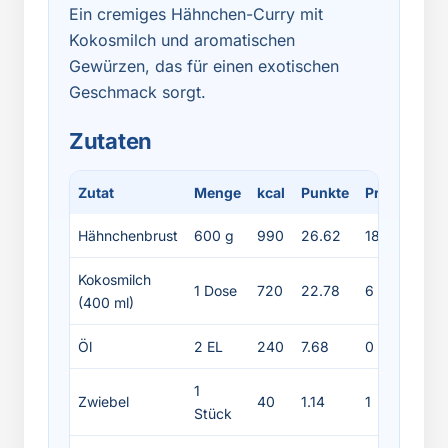
Ein cremiges Hähnchen-Curry mit
Kokosmilch und aromatischen
Gewürzen, das für einen exotischen
Geschmack sorgt.
Zutaten
Zutat
Menge
kcal
Punkte
Protein
Fe
Hähnchenbrust
600 g
990
26.62
186
22
Kokosmilch
1 Dose
720
22.78
6
72
(400 ml)
Öl
2 EL
240
7.68
0
27
1
Zwiebel
40
1.14
1
0.
Stück