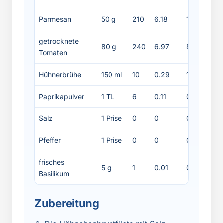
Parmesan
50 g
210
6.18
19.5
1
getrocknete
80 g
240
6.97
8
1
Tomaten
Hühnerbrühe
150 ml
10
0.29
1
0
Paprikapulver
1 TL
6
0.11
0.2
0
Salz
1 Prise
0
0
0
Pfeffer
1 Prise
0
0
0
frisches
5 g
1
0.01
0.1
0
Basilikum
Zubereitung