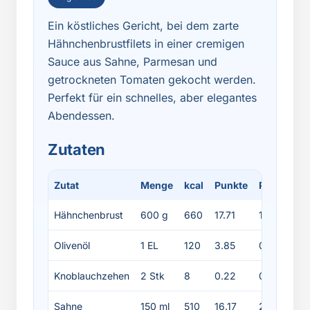
Ein köstliches Gericht, bei dem zarte
Hähnchenbrustfilets in einer cremigen
Sauce aus Sahne, Parmesan und
getrockneten Tomaten gekocht werden.
Perfekt für ein schnelles, aber elegantes
Abendessen.
Zutaten
Zutat
Menge
kcal
Punkte
Protein
F
Hähnchenbrust
600 g
660
17.71
126
1
Olivenöl
1 EL
120
3.85
0
1
Knoblauchzehen
2 Stk
8
0.22
0.4
0
Sahne
150 ml
510
16.17
2.4
5