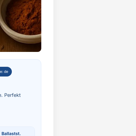
e: de
. Perfekt
Ballastst.