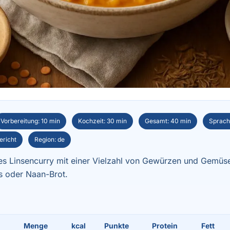
Vorbereitung: 10 min
Kochzeit: 30 min
Gesamt: 40 min
Sprach
ericht
Region: de
es Linsencurry mit einer Vielzahl von Gewürzen und Gemüse
is oder Naan-Brot.
Menge
kcal
Punkte
Protein
Fett