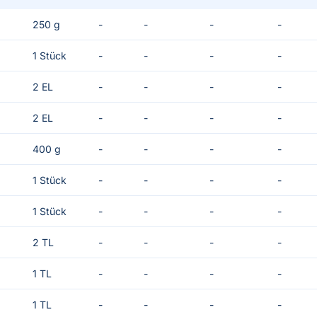
250 g
-
-
-
-
1 Stück
-
-
-
-
2 EL
-
-
-
-
2 EL
-
-
-
-
400 g
-
-
-
-
1 Stück
-
-
-
-
1 Stück
-
-
-
-
2 TL
-
-
-
-
1 TL
-
-
-
-
1 TL
-
-
-
-