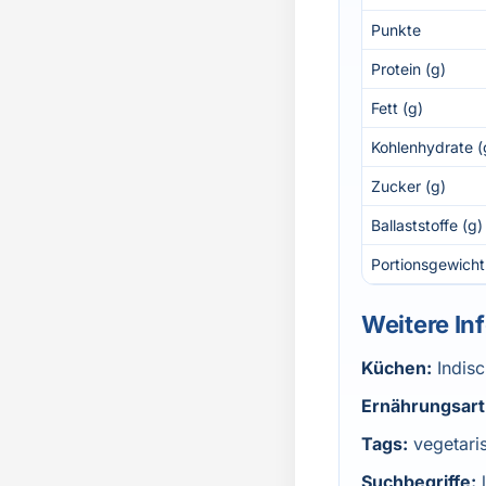
Punkte
Protein (g)
Fett (g)
Kohlenhydrate (
Zucker (g)
Ballaststoffe (g)
Portionsgewicht
Weitere In
Küchen:
Indis
Ernährungsart
Tags:
vegetari
Suchbegriffe: