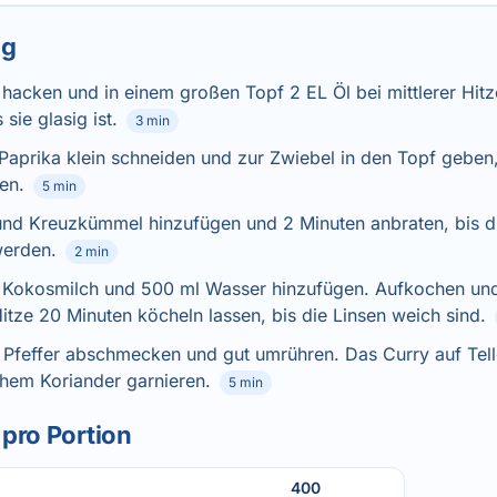
ng
 hacken und in einem großen Topf 2 EL Öl bei mittlerer Hitz
 sie glasig ist.
3 min
Paprika klein schneiden und zur Zwiebel in den Topf geben,
en.
5 min
und Kreuzkümmel hinzufügen und 2 Minuten anbraten, bis 
werden.
2 min
, Kokosmilch und 500 ml Wasser hinzufügen. Aufkochen un
tze 20 Minuten köcheln lassen, bis die Linsen weich sind.
 Pfeffer abschmecken und gut umrühren. Das Curry auf Tell
chem Koriander garnieren.
5 min
pro Portion
400