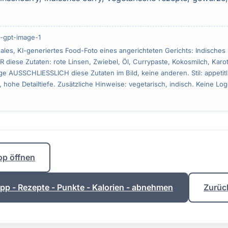
-gpt-image-1
ales, KI-generiertes Food-Foto eines angerichteten Gerichts: Indisches
R diese Zutaten: rote Linsen, Zwiebel, Öl, Currypaste, Kokosmilch, Karot
 AUSSCHLIESSLICH diese Zutaten im Bild, keine anderen. Stil: appetitli
, hohe Detailtiefe. Zusätzliche Hinweise: vegetarisch, indisch. Keine Lo
op öffnen
p - Rezepte - Punkte - Kalorien - abnehmen
Zurüc