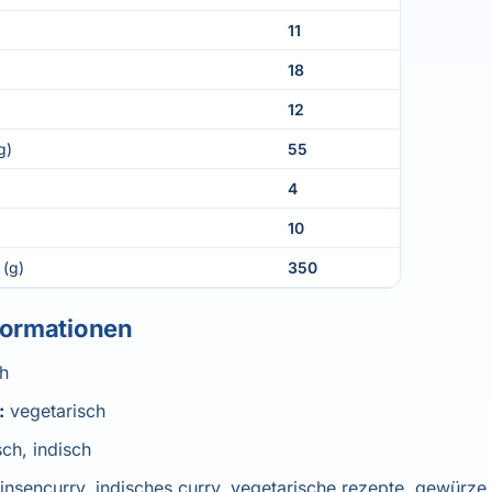
11
18
12
g)
55
4
10
 (g)
350
formationen
ch
:
vegetarisch
sch, indisch
linsencurry, indisches curry, vegetarische rezepte, gewürz