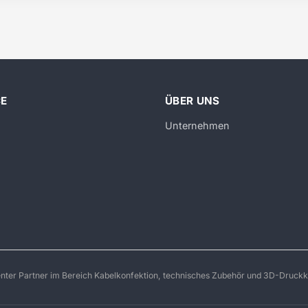
CE
ÜBER UNS
Unternehmen
enter Partner im Bereich Kabelkonfektion, technisches Zubehör und 3D-Druckk