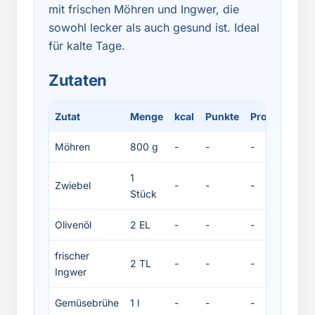
mit frischen Möhren und Ingwer, die
sowohl lecker als auch gesund ist. Ideal
für kalte Tage.
Zutaten
Zutat
Menge
kcal
Punkte
Protein
Fett
Möhren
800 g
-
-
-
-
1
Zwiebel
-
-
-
-
Stück
Olivenöl
2 EL
-
-
-
-
frischer
2 TL
-
-
-
-
Ingwer
Gemüsebrühe
1 l
-
-
-
-