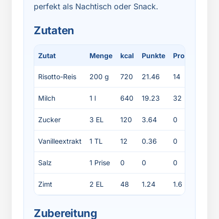
perfekt als Nachtisch oder Snack.
Zutaten
Zutat
Menge
kcal
Punkte
Protein
Fett
Risotto-Reis
200 g
720
21.46
14
1.6
Milch
1 l
640
19.23
32
32
Zucker
3 EL
120
3.64
0
0
Vanilleextrakt
1 TL
12
0.36
0
0
Salz
1 Prise
0
0
0
0
Zimt
2 EL
48
1.24
1.6
1.2
Zubereitung