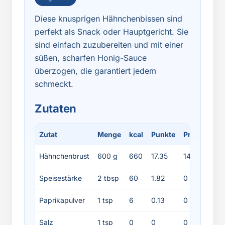
Diese knusprigen Hähnchenbissen sind
perfekt als Snack oder Hauptgericht. Sie
sind einfach zuzubereiten und mit einer
süßen, scharfen Honig-Sauce
überzogen, die garantiert jedem
schmeckt.
Zutaten
Zutat
Menge
kcal
Punkte
Protein
Fe
Hähnchenbrust
600 g
660
17.35
140
10
Speisestärke
2 tbsp
60
1.82
0
0
Paprikapulver
1 tsp
6
0.13
0
0
Salz
1 tsp
0
0
0
0