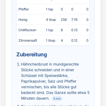
Pfeffer
1 tsp
0
0
0
0
Honig
4 tbsp
256
7.76
0
0
Chiliflocken
1 tsp
6
0.13
0
0
Zitronensaft
1 tbsp
4
0.12
0
0
Zubereitung
Hähnchenbrust in mundgerechte
Stücke schneiden und in einer
Schüssel mit Speisestärke,
Paprikapulver, Salz und Pfeffer
vermischen, bis alle Stücke gut
bedeckt sind. Das Ganze sollte etwa 5
Minuten dauern.
5 min