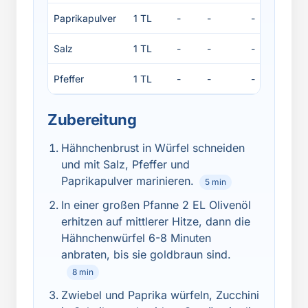
Paprikapulver
1 TL
-
-
-
-
Salz
1 TL
-
-
-
-
Pfeffer
1 TL
-
-
-
-
Zubereitung
Hähnchenbrust in Würfel schneiden
und mit Salz, Pfeffer und
Paprikapulver marinieren.
5 min
In einer großen Pfanne 2 EL Olivenöl
erhitzen auf mittlerer Hitze, dann die
Hähnchenwürfel 6-8 Minuten
anbraten, bis sie goldbraun sind.
8 min
Zwiebel und Paprika würfeln, Zucchini