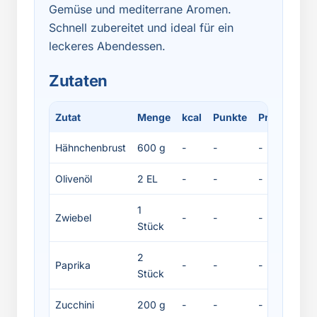
Gemüse und mediterrane Aromen.
Schnell zubereitet und ideal für ein
leckeres Abendessen.
Zutaten
Zutat
Menge
kcal
Punkte
Protein
Fe
Hähnchenbrust
600 g
-
-
-
-
Olivenöl
2 EL
-
-
-
-
1
Zwiebel
-
-
-
-
Stück
2
Paprika
-
-
-
-
Stück
Zucchini
200 g
-
-
-
-