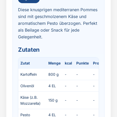
Diese knusprigen mediterranen Pommes
sind mit geschmolzenem Käse und
aromatischem Pesto überzogen. Perfekt
als Beilage oder Snack für jede
Gelegenheit.
Zutaten
Zutat
Menge
kcal
Punkte
Protein
Fett
Kartoffeln
800 g
-
-
-
-
Olivenöl
4 EL
-
-
-
-
Käse (z.B.
150 g
-
-
-
-
Mozzarella)
Pesto
4 EL
-
-
-
-