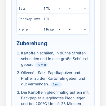
Salz
1 TL
-
-
-
-
Paprikapulver
1 TL
-
-
-
-
Pfeffer
1 Prise
-
-
-
-
Zubereitung
Kartoffeln schälen, in dünne Streifen
schneiden und in eine große Schüssel
geben.
10 min
Olivenöl, Salz, Paprikapulver und
Pfeffer zu den Kartoffeln geben und
gut vermengen.
5 min
Die Kartoffeln gleichmäßig auf ein mit
Backpapier ausgelegtes Blech legen
und bei 200°C Umluft 25 Minuten