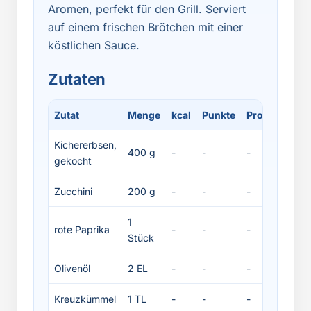
Aromen, perfekt für den Grill. Serviert
auf einem frischen Brötchen mit einer
köstlichen Sauce.
Zutaten
Zutat
Menge
kcal
Punkte
Protein
Fett
Kichererbsen,
400 g
-
-
-
-
gekocht
Zucchini
200 g
-
-
-
-
1
rote Paprika
-
-
-
-
Stück
Olivenöl
2 EL
-
-
-
-
Kreuzkümmel
1 TL
-
-
-
-