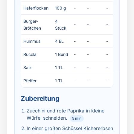
Haferflocken
100 g
-
-
-
-
Burger-
4
-
-
-
-
Brötchen
Stück
Hummus
4 EL
-
-
-
-
Rucola
1 Bund
-
-
-
-
Salz
1 TL
-
-
-
-
Pfeffer
1 TL
-
-
-
-
Zubereitung
Zucchini und rote Paprika in kleine
Würfel schneiden.
5 min
In einer großen Schüssel Kichererbsen