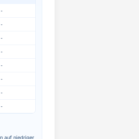
-
-
-
-
-
-
-
-
 auf niedriger