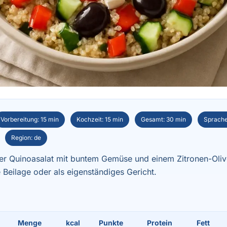
Vorbereitung: 15 min
Kochzeit: 15 min
Gesamt: 30 min
Sprache
Region: de
der Quinoasalat mit buntem Gemüse und einem Zitronen-Oliv
te Beilage oder als eigenständiges Gericht.
Menge
kcal
Punkte
Protein
Fett