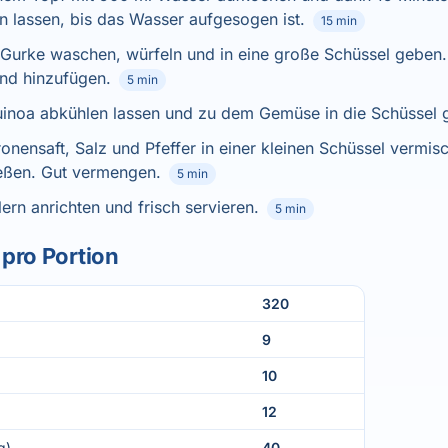
n lassen, bis das Wasser aufgesogen ist.
15 min
 Gurke waschen, würfeln und in eine große Schüssel geben.
und hinzufügen.
5 min
inoa abkühlen lassen und zu dem Gemüse in die Schüssel 
tronensaft, Salz und Pfeffer in einer kleinen Schüssel vermi
ießen. Gut vermengen.
5 min
lern anrichten und frisch servieren.
5 min
pro Portion
320
9
10
12
g)
40