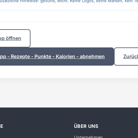
Zusätzliche Hinweise: gesund, leicht. Keine Logos, keine Marken, kein Te
op öffnen
p - Rezepte - Punkte - Kalorien - abnehmen
Zurüc
CE
ÜBER UNS
Unternehmen