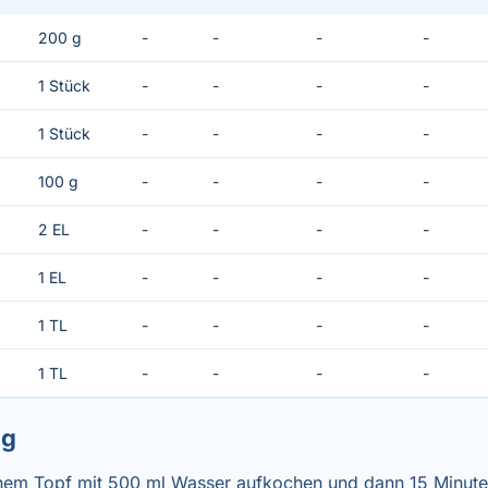
200 g
-
-
-
-
1 Stück
-
-
-
-
1 Stück
-
-
-
-
100 g
-
-
-
-
2 EL
-
-
-
-
1 EL
-
-
-
-
1 TL
-
-
-
-
1 TL
-
-
-
-
ng
inem Topf mit 500 ml Wasser aufkochen und dann 15 Minuten