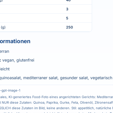
3
5
 (g)
250
formationen
erran
:
vegan, glutenfrei
leicht
quinoasalat, mediterraner salat, gesunder salat, vegetarisch
-gpt-image-1
ales, KI-generiertes Food-Foto eines angerichteten Gerichts: Mediterra
t NUR diese Zutaten: Quinoa, Paprika, Gurke, Feta, Olivenöl, Zitronensaft,
ICH diese Zutaten im Bild, keine anderen. Stil: appetitlich, natürliche 