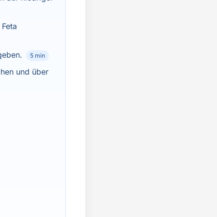
 Feta
geben.
5 min
schen und über