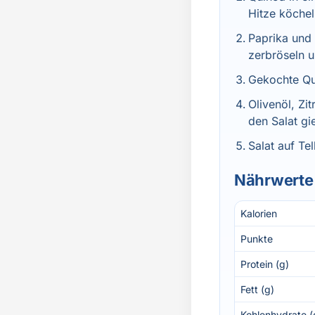
Hitze köchel
Paprika und
zerbröseln 
Gekochte Qu
Olivenöl, Zi
den Salat g
Salat auf Tel
Nährwerte 
Kalorien
Punkte
Protein (g)
Fett (g)
Kohlenhydrate (