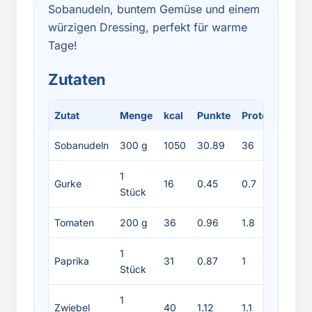
Sobanudeln, buntem Gemüse und einem
würzigen Dressing, perfekt für warme
Tage!
Zutaten
Zutat
Menge
kcal
Punkte
Protein
Fett
Sobanudeln
300 g
1050
30.89
36
6
1
Gurke
16
0.45
0.7
0.2
Stück
Tomaten
200 g
36
0.96
1.8
0.4
1
Paprika
31
0.87
1
0.3
Stück
1
Zwiebel
40
1.12
1.1
0.1