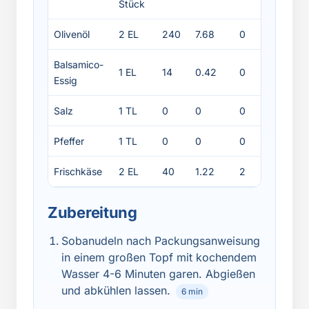
Stück
Olivenöl
2 EL
240
7.68
0
27
Balsamico-
1 EL
14
0.42
0
0
Essig
Salz
1 TL
0
0
0
0
Pfeffer
1 TL
0
0
0
0
Frischkäse
2 EL
40
1.22
2
3
Zubereitung
Sobanudeln nach Packungsanweisung
in einem großen Topf mit kochendem
Wasser 4-6 Minuten garen. Abgießen
und abkühlen lassen.
6 min