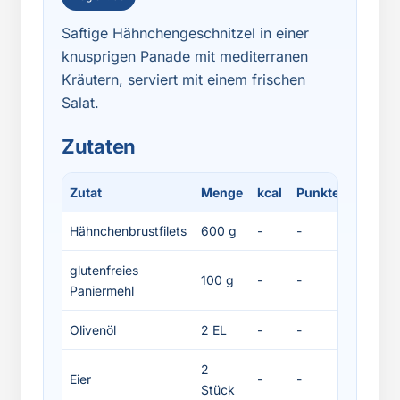
Saftige Hähnchengeschnitzel in einer
knusprigen Panade mit mediterranen
Kräutern, serviert mit einem frischen
Salat.
Zutaten
Zutat
Menge
kcal
Punkte
Protein
Hähnchenbrustfilets
600 g
-
-
-
glutenfreies
100 g
-
-
-
Paniermehl
Olivenöl
2 EL
-
-
-
2
Eier
-
-
-
Stück