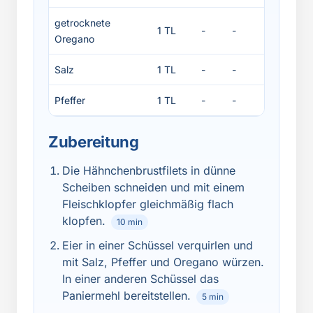
getrocknete
1 TL
-
-
-
Oregano
Salz
1 TL
-
-
-
Pfeffer
1 TL
-
-
-
Zubereitung
Die Hähnchenbrustfilets in dünne
Scheiben schneiden und mit einem
Fleischklopfer gleichmäßig flach
klopfen.
10 min
Eier in einer Schüssel verquirlen und
mit Salz, Pfeffer und Oregano würzen.
In einer anderen Schüssel das
Paniermehl bereitstellen.
5 min