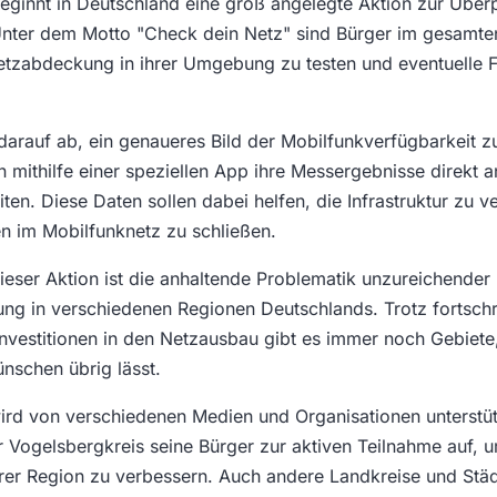
eginnt in Deutschland eine groß angelegte Aktion zur Über
Unter dem Motto "Check dein Netz" sind Bürger im gesamte
etzabdeckung in ihrer Umgebung zu testen und eventuelle 
lt darauf ab, ein genaueres Bild der Mobilfunkverfügbarkeit z
 mithilfe einer speziellen App ihre Messergebnisse direkt a
ten. Diese Daten sollen dabei helfen, die Infrastruktur zu 
n im Mobilfunknetz zu schließen.
ieser Aktion ist die anhaltende Problematik unzureichender
g in verschiedenen Regionen Deutschlands. Trotz fortschr
nvestitionen in den Netzausbau gibt es immer noch Gebiete,
ünschen übrig lässt.
d von verschiedenen Medien und Organisationen unterstütz
r Vogelsbergkreis seine Bürger zur aktiven Teilnahme auf, 
ihrer Region zu verbessern. Auch andere Landkreise und Städ