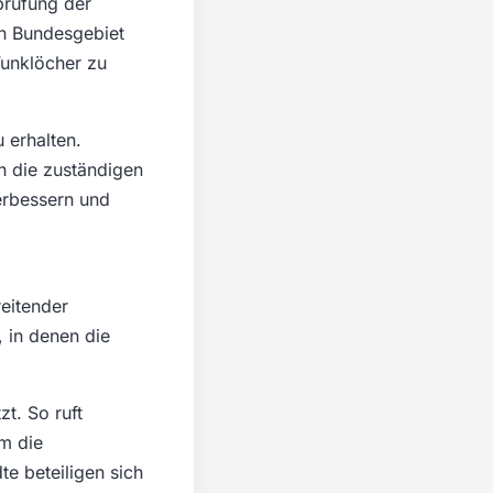
prüfung der
n Bundesgebiet
Funklöcher zu
u erhalten.
n die zuständigen
verbessern und
eitender
 in denen die
t. So ruft
um die
te beteiligen sich