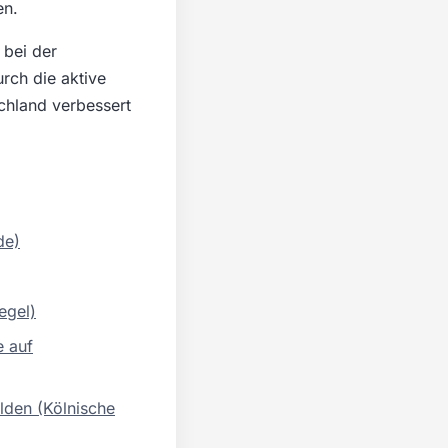
en.
 bei der
rch die aktive
chland verbessert
de)
egel)
e auf
lden (Kölnische