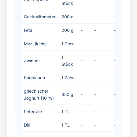
Stück
Cocktailtomaten
200 g
-
-
-
-
Feta
200 g
-
-
-
-
Mais (klein)
1 Dose
-
-
-
-
1
Zwiebel
-
-
-
-
Stück
Knoblauch
1 Zehe
-
-
-
-
griechischer
450 g
-
-
-
-
Joghurt (10 %)
Petersilie
1 TL
-
-
-
-
Dill
1 TL
-
-
-
-