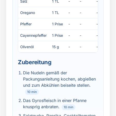
Salz
1 TL
-
-
-
-
Oregano
1 TL
-
-
-
-
Pfeffer
1 Prise
-
-
-
-
Cayennepfeffer
1 Prise
-
-
-
-
Olivenöl
15 g
-
-
-
-
Zubereitung
Die Nudeln gemäß der
Packungsanleitung kochen, abgießen
und zum Abkühlen beiseite stellen.
10 min
Das Gyrosfleisch in einer Pfanne
knusprig anbraten.
10 min
Salatgurke, Paprika, Cocktailtomaten