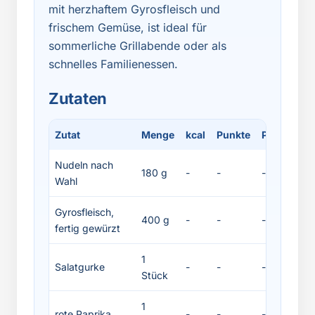
mit herzhaftem Gyrosfleisch und
frischem Gemüse, ist ideal für
sommerliche Grillabende oder als
schnelles Familienessen.
Zutaten
Zutat
Menge
kcal
Punkte
Protein
F
Nudeln nach
180 g
-
-
-
-
Wahl
Gyrosfleisch,
400 g
-
-
-
-
fertig gewürzt
1
Salatgurke
-
-
-
-
Stück
1
rote Paprika
-
-
-
-