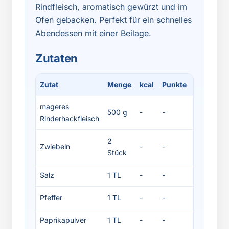
Rindfleisch, aromatisch gewürzt und im
Ofen gebacken. Perfekt für ein schnelles
Abendessen mit einer Beilage.
Zutaten
Zutat
Menge
kcal
Punkte
Protein
mageres
500 g
-
-
-
Rinderhackfleisch
2
Zwiebeln
-
-
-
Stück
Salz
1 TL
-
-
-
Pfeffer
1 TL
-
-
-
Paprikapulver
1 TL
-
-
-