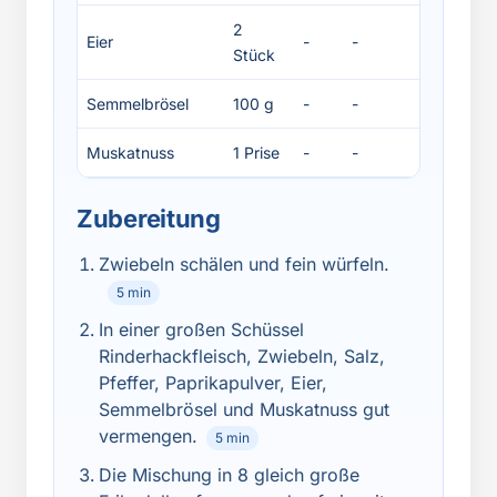
2
Eier
-
-
-
Stück
Semmelbrösel
100 g
-
-
-
Muskatnuss
1 Prise
-
-
-
Zubereitung
Zwiebeln schälen und fein würfeln.
5 min
In einer großen Schüssel
Rinderhackfleisch, Zwiebeln, Salz,
Pfeffer, Paprikapulver, Eier,
Semmelbrösel und Muskatnuss gut
vermengen.
5 min
Die Mischung in 8 gleich große