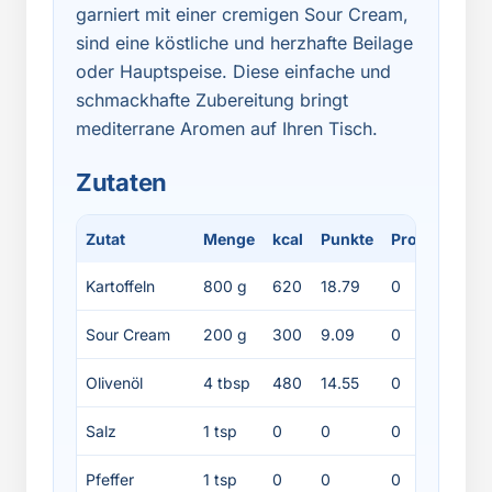
garniert mit einer cremigen Sour Cream,
sind eine köstliche und herzhafte Beilage
oder Hauptspeise. Diese einfache und
schmackhafte Zubereitung bringt
mediterrane Aromen auf Ihren Tisch.
Zutaten
Zutat
Menge
kcal
Punkte
Protein
Fett
Kartoffeln
800 g
620
18.79
0
0
Sour Cream
200 g
300
9.09
0
0
Olivenöl
4 tbsp
480
14.55
0
0
Salz
1 tsp
0
0
0
0
Pfeffer
1 tsp
0
0
0
0