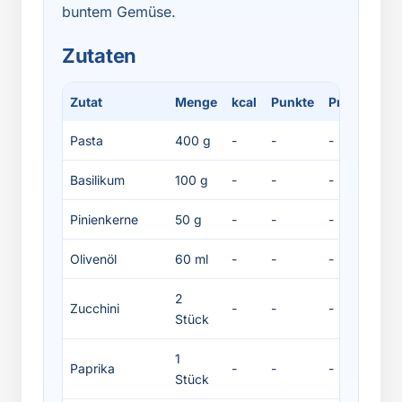
buntem Gemüse.
Zutaten
Zutat
Menge
kcal
Punkte
Protein
Fe
Pasta
400 g
-
-
-
-
Basilikum
100 g
-
-
-
-
Pinienkerne
50 g
-
-
-
-
Olivenöl
60 ml
-
-
-
-
2
Zucchini
-
-
-
-
Stück
1
Paprika
-
-
-
-
Stück