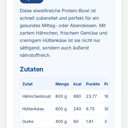
Diese eiweißreiche Protein-Bowl ist
schnell zubereitet und perfekt für ein
gesundes Mittag- oder Abendessen. Mit
zartem Hähnchen, frischem Gemüse und
cremigem Hüttenkäse ist sie nicht nur
sättigend, sondern auch äußerst
nährstoffreich.
Zutaten
Zutat
Menge
kcal
Punkte
Protein
Fe
Hähnchenbrust
800 g
880
23.77
160
2
Hüttenkäse
600 g
240
6.73
36
12
Gurke
400 g
60
1.61
3
0