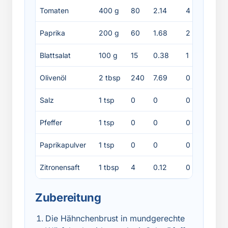
Tomaten
400 g
80
2.14
4
0
Paprika
200 g
60
1.68
2
0
Blattsalat
100 g
15
0.38
1
0
Olivenöl
2 tbsp
240
7.69
0
2
Salz
1 tsp
0
0
0
0
Pfeffer
1 tsp
0
0
0
0
Paprikapulver
1 tsp
0
0
0
0
Zitronensaft
1 tbsp
4
0.12
0
0
Zubereitung
Die Hähnchenbrust in mundgerechte