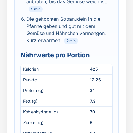
anbraten, bis das Gemüse weich ist.
5 min
Die gekochten Sobanudeln in die
Pfanne geben und gut mit dem
Gemüse und Hähnchen vermengen.
Kurz erwärmen.
2 min
Nährwerte pro Portion
Kalorien
425
Punkte
12.26
Protein (g)
31
Fett (g)
7.3
Kohlenhydrate (g)
70
Zucker (g)
5