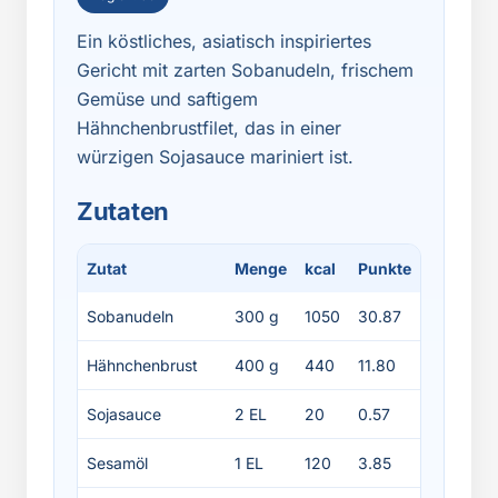
Ein köstliches, asiatisch inspiriertes
Gericht mit zarten Sobanudeln, frischem
Gemüse und saftigem
Hähnchenbrustfilet, das in einer
würzigen Sojasauce mariniert ist.
Zutaten
Zutat
Menge
kcal
Punkte
Protein
Sobanudeln
300 g
1050
30.87
36
Hähnchenbrust
400 g
440
11.80
84
Sojasauce
2 EL
20
0.57
2
Sesamöl
1 EL
120
3.85
0