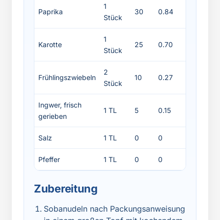
1
Paprika
30
0.84
1
Stück
1
Karotte
25
0.70
0.5
Stück
2
Frühlingszwiebeln
10
0.27
0.3
Stück
Ingwer, frisch
1 TL
5
0.15
0.1
gerieben
Salz
1 TL
0
0
0
Pfeffer
1 TL
0
0
0
Zubereitung
Sobanudeln nach Packungsanweisung