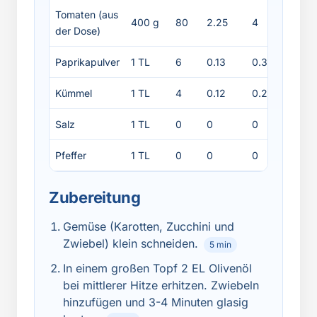
Tomaten (aus
400 g
80
2.25
4
0.4
der Dose)
Paprikapulver
1 TL
6
0.13
0.3
0.3
Kümmel
1 TL
4
0.12
0.2
0.2
Salz
1 TL
0
0
0
0
Pfeffer
1 TL
0
0
0
0
Zubereitung
Gemüse (Karotten, Zucchini und
Zwiebel) klein schneiden.
5 min
In einem großen Topf 2 EL Olivenöl
bei mittlerer Hitze erhitzen. Zwiebeln
hinzufügen und 3-4 Minuten glasig