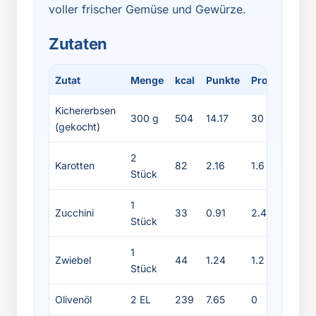
voller frischer Gemüse und Gewürze.
Zutaten
Zutat
Menge
kcal
Punkte
Protein
Fett
Kichererbsen
300 g
504
14.17
30
8.4
(gekocht)
2
Karotten
82
2.16
1.6
0.2
Stück
1
Zucchini
33
0.91
2.4
0.4
Stück
1
Zwiebel
44
1.24
1.2
0.1
Stück
Olivenöl
2 EL
239
7.65
0
27