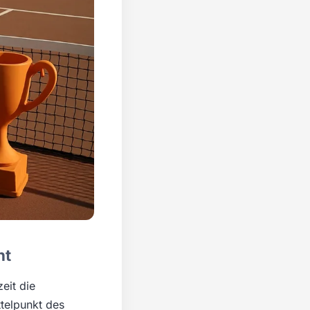
ht
eit die
telpunkt des