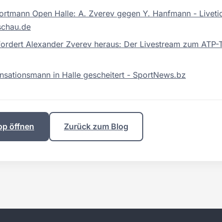
ortmann Open Halle: A. Zverev gegen Y. Hanfmann - Livetick
schau.de
fordert Alexander Zverev heraus: Der Livestream zum ATP-Tu
Sensationsmann in Halle gescheitert - SportNews.bz
op öffnen
Zurück zum Blog