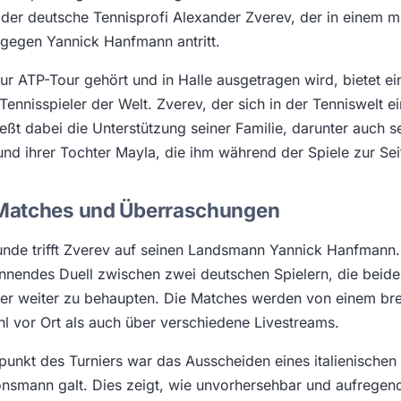
der deutsche Tennisprofi Alexander Zverev, der in einem 
gegen Yannick Hanfmann antritt.
ur ATP-Tour gehört und in Halle ausgetragen wird, bietet ei
 Tennisspieler der Welt. Zverev, der sich in der Tenniswelt 
eßt dabei die Unterstützung seiner Familie, darunter auch s
nd ihrer Tochter Mayla, die ihm während der Spiele zur Sei
Matches und Überraschungen
Runde trifft Zverev auf seinen Landsmann Yannick Hanfman
annendes Duell zwischen zwei deutschen Spielern, die beide
nier weiter zu behaupten. Die Matches werden von einem br
hl vor Ort als auch über verschiedene Livestreams.
punkt des Turniers war das Ausscheiden eines italienischen 
onsmann galt. Dies zeigt, wie unvorhersehbar und aufregend