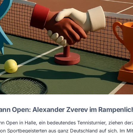
ann Open: Alexander Zverev im Rampenlic
n Open in Halle, ein bedeutendes Tennisturnier, ziehen derz
n Sportbegeisterten aus ganz Deutschland auf sich. Im Mit