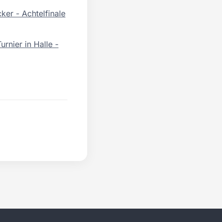
er - Achtelfinale
rnier in Halle -