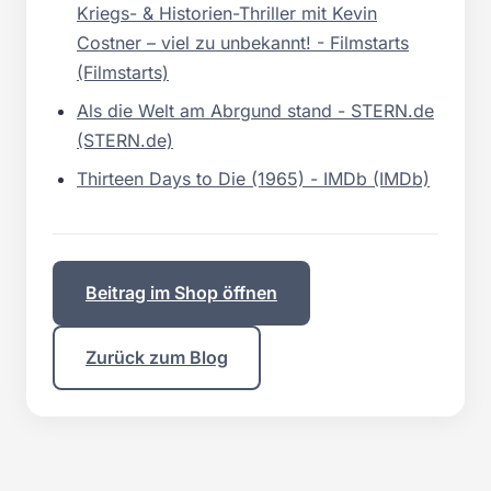
Kriegs- & Historien-Thriller mit Kevin
Costner – viel zu unbekannt! - Filmstarts
(Filmstarts)
Als die Welt am Abrgund stand - STERN.de
(STERN.de)
Thirteen Days to Die (1965) - IMDb (IMDb)
Beitrag im Shop öffnen
Zurück zum Blog