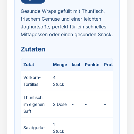
Gesunde Wraps gefüllt mit Thunfisch,
frischem Gemüse und einer leichten
Joghurtsoße, perfekt für ein schnelles
Mittagessen oder einen gesunden Snack.
Zutaten
Zutat
Menge
kcal
Punkte
Protein
Fett
Vollkorn-
4
-
-
-
-
Tortillas
Stück
Thunfisch,
im eigenen
2 Dose
-
-
-
-
Saft
1
Salatgurke
-
-
-
-
Stück