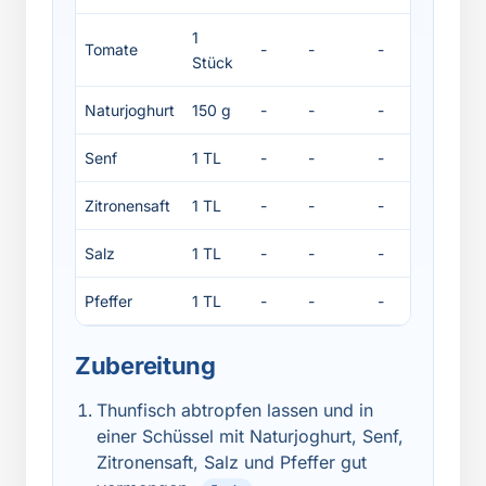
1
Tomate
-
-
-
-
Stück
Naturjoghurt
150 g
-
-
-
-
Senf
1 TL
-
-
-
-
Zitronensaft
1 TL
-
-
-
-
Salz
1 TL
-
-
-
-
Pfeffer
1 TL
-
-
-
-
Zubereitung
Thunfisch abtropfen lassen und in
einer Schüssel mit Naturjoghurt, Senf,
Zitronensaft, Salz und Pfeffer gut