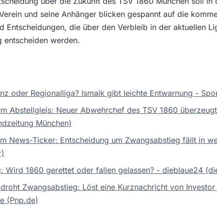
ntscheidung über die Zukunft des TSV 1860 München soll 
 Verein und seine Anhänger blicken gespannt auf die komm
 Entscheidungen, die über den Verbleib in der aktuellen Li
g entscheiden werden.
nz oder Regionalliga? Ismaik gibt leichte Entwarnung - Spor
em Abstellgleis: Neuer Abwehrchef des TSV 1860 überzeug
dzeitung München)
m News-Ticker: Entscheidung um Zwangsabstieg fällt in w
r)
 Wird 1860 gerettet oder fallen gelassen? - dieblaue24 (d
roht Zwangsabstieg: Löst eine Kurznachricht von Investor
de (Pnp.de)