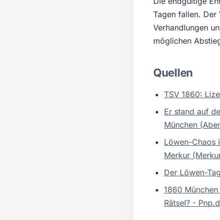
Die endgültige E
Tagen fallen. Der
Verhandlungen und
möglichen Abstie
Quellen
TSV 1860: Lize
Er stand auf d
München (Aben
Löwen-Chaos i
Merkur (Merku
Der Löwen-Tag:
1860 München d
Rätsel? - Pnp.