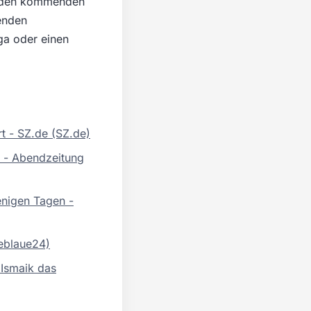
in den kommenden
enden
ga oder einen
t - SZ.de (SZ.de)
t - Abendzeitung
enigen Tagen -
ieblaue24)
 Ismaik das