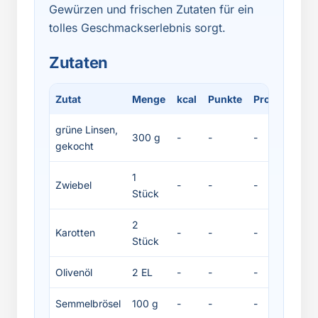
Gewürzen und frischen Zutaten für ein
tolles Geschmackserlebnis sorgt.
Zutaten
Zutat
Menge
kcal
Punkte
Protein
Fet
grüne Linsen,
300 g
-
-
-
-
gekocht
1
Zwiebel
-
-
-
-
Stück
2
Karotten
-
-
-
-
Stück
Olivenöl
2 EL
-
-
-
-
Semmelbrösel
100 g
-
-
-
-