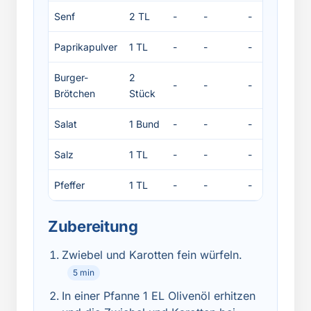
Senf
2 TL
-
-
-
-
Paprikapulver
1 TL
-
-
-
-
Burger-
2
-
-
-
-
Brötchen
Stück
Salat
1 Bund
-
-
-
-
Salz
1 TL
-
-
-
-
Pfeffer
1 TL
-
-
-
-
Zubereitung
Zwiebel und Karotten fein würfeln.
5 min
In einer Pfanne 1 EL Olivenöl erhitzen