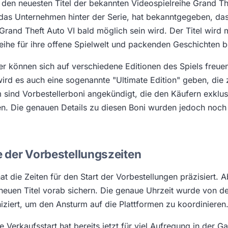
 den neuesten Titel der bekannten Videospielreihe Grand The
as Unternehmen hinter der Serie, hat bekanntgegeben, das
 Grand Theft Auto VI bald möglich sein wird. Der Titel wird
Reihe für ihre offene Spielwelt und packenden Geschichten b
eler können sich auf verschiedene Editionen des Spiels freu
ird es auch eine sogenannte "Ultimate Edition" geben, die z
m sind Vorbestellerboni angekündigt, die den Käufern exklu
en. Die genauen Details zu diesen Boni wurden jedoch noch 
 der Vorbestellungszeiten
t die Zeiten für den Start der Vorbestellungen präzisiert. 
neuen Titel vorab sichern. Die genaue Uhrzeit wurde von 
ziert, um den Ansturm auf die Plattformen zu koordinieren
 Verkaufsstart hat bereits jetzt für viel Aufregung in der