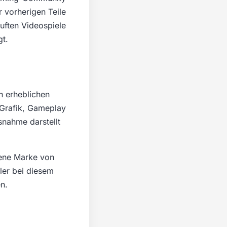
 vorherigen Teile
auften Videospiele
gt.
en erheblichen
 Grafik, Gameplay
snahme darstellt
gene Marke von
ler bei diesem
n.