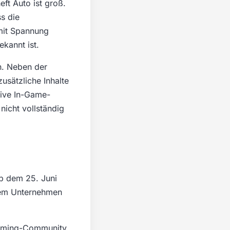
ft Auto ist groß.
s die
 mit Spannung
ekannt ist.
en. Neben der
usätzliche Inhalte
sive In-Game-
nicht vollständig
Ab dem 25. Juni
dem Unternehmen
.
 Gaming-Community