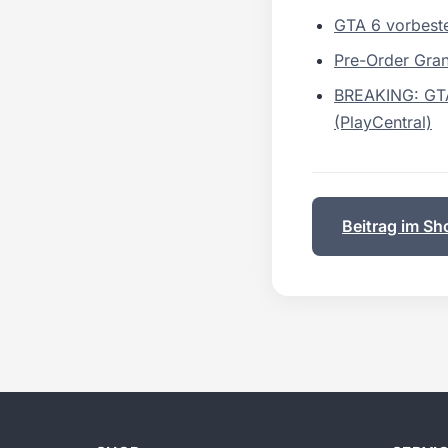
GTA 6 vorbeste
Pre-Order Gran
BREAKING: GTA 
(PlayCentral)
Beitrag im Sh