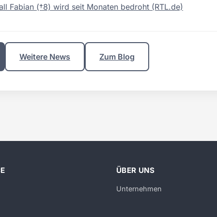
Fall Fabian (†8) wird seit Monaten bedroht (RTL.de)
Weitere News
Zum Blog
CE
ÜBER UNS
Unternehmen