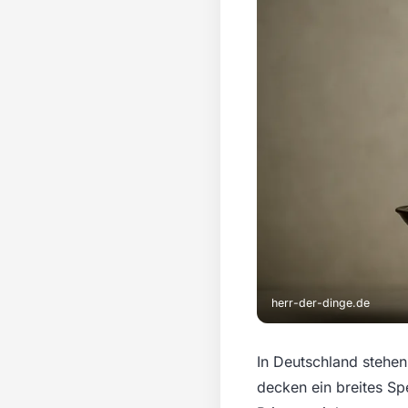
herr-der-dinge.de
In Deutschland stehen
decken ein breites S