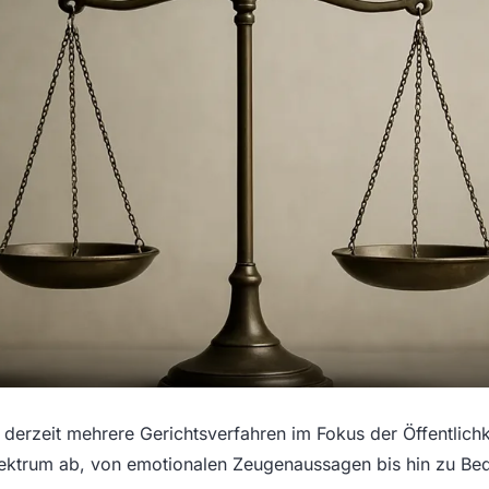
 derzeit mehrere Gerichtsverfahren im Fokus der Öffentlich
pektrum ab, von emotionalen Zeugenaussagen bis hin zu B