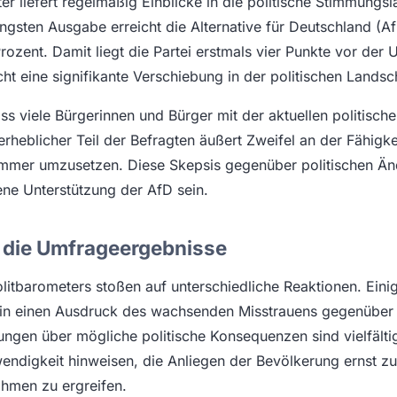
r liefert regelmäßig Einblicke in die politische Stimmungs
üngsten Ausgabe erreicht die Alternative für Deutschland (A
ozent. Damit liegt die Partei erstmals vier Punkte vor der 
cht eine signifikante Verschiebung in der politischen Landsc
s viele Bürgerinnen und Bürger mit der aktuellen politische
erheblicher Teil der Befragten äußert Zweifel an der Fähigke
mer umzusetzen. Diese Skepsis gegenüber politischen Än
ene Unterstützung der AfD sein.
 die Umfrageergebnisse
litbarometers stoßen auf unterschiedliche Reaktionen. Einig
in einen Ausdruck des wachsenden Misstrauens gegenüber d
ngen über mögliche politische Konsequenzen sind vielfälti
endigkeit hinweisen, die Anliegen der Bevölkerung ernst 
hmen zu ergreifen.