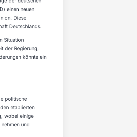
lage der deutschen
fD) einen neuen
Union. Diese
haft Deutschlands.
n Situation
it der Regierung,
derungen könnte ein
e politische
en etablierten
g, wobei einige
zu nehmen und