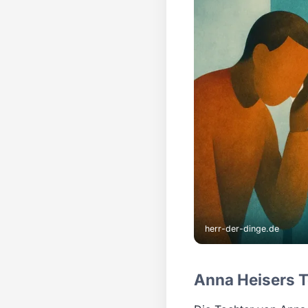
herr-der-dinge.de
Anna Heisers T