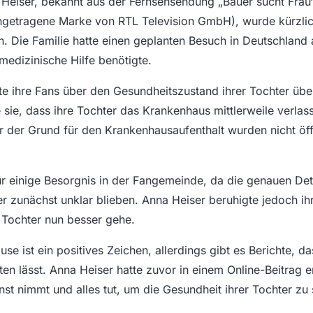
Heiser, bekannt aus der Fernsehsendung „Bauer sucht Frau
eingetragene Marke von RTL Television GmbH), wurde kürzl
. Die Familie hatte einen geplanten Besuch in Deutschland
edizinische Hilfe benötigte.
te ihre Fans über den Gesundheitszustand ihrer Tochter übe
 sie, dass ihre Tochter das Krankenhaus mittlerweile verlas
der Grund für den Krankenhausaufenthalt wurden nicht öff
für einige Besorgnis in der Fangemeinde, da die genauen Det
r zunächst unklar blieben. Anna Heiser beruhigte jedoch ih
r Tochter nun besser gehe.
e ist ein positives Zeichen, allerdings gibt es Berichte, da
ten lässt. Anna Heiser hatte zuvor in einem Online-Beitrag e
nst nimmt und alles tut, um die Gesundheit ihrer Tochter zu