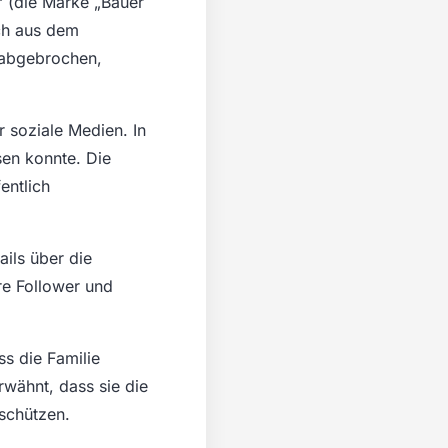
“ (die Marke „Bauer
ich aus dem
 abgebrochen,
r soziale Medien. In
sen konnte. Die
entlich
ails über die
re Follower und
ss die Familie
rwähnt, dass sie die
 schützen.