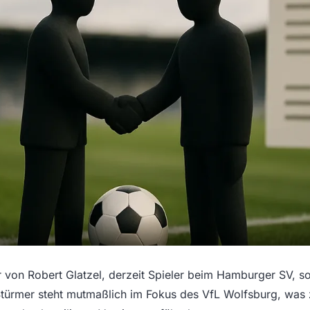
 von Robert Glatzel, derzeit Spieler beim Hamburger SV, so
Stürmer steht mutmaßlich im Fokus des VfL Wolfsburg, was 