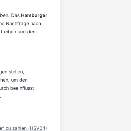
haben. Das
Hamburger
ohe Nachfrage nach
 treiben und den
en stellen,
mühen, um den
rch beeinflusst
.
se“ zu zahlen (HSV24)