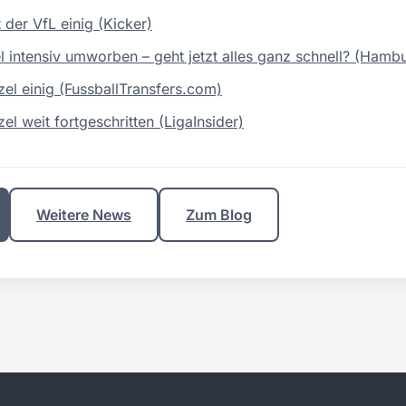
t der VfL einig (Kicker)
l intensiv umworben – geht jetzt alles ganz schnell? (Hamb
zel einig (FussballTransfers.com)
el weit fortgeschritten (LigaInsider)
Weitere News
Zum Blog