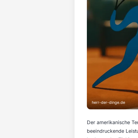
herr-der-dinge.de
Der amerikanische Ten
beeindruckende Leistu