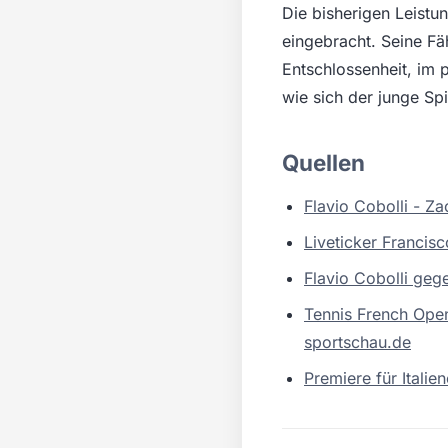
Die bisherigen Leistu
eingebracht. Seine Fä
Entschlossenheit, im 
wie sich der junge Spi
Quellen
Flavio Cobolli - Z
Liveticker Francis
Flavio Cobolli geg
Tennis French Open 
sportschau.de
Premiere für Italie