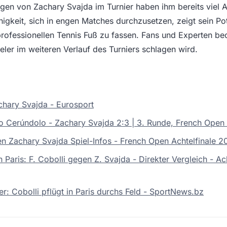
ngen von Zachary Svajda im Turnier haben ihm bereits viel
higkeit, sich in engen Matches durchzusetzen, zeigt sein Po
professionellen Tennis Fuß zu fassen. Fans und Experten b
eler im weiteren Verlauf des Turniers schlagen wird.
achary Svajda - Eurosport
co Cerúndolo - Zachary Svajda 2:3 | 3. Runde, French Open
en Zachary Svajda Spiel-Infos - French Open Achtelfinale 2
Paris: F. Cobolli gegen Z. Svajda - Direkter Vergleich - Ac
ner: Cobolli pflügt in Paris durchs Feld - SportNews.bz