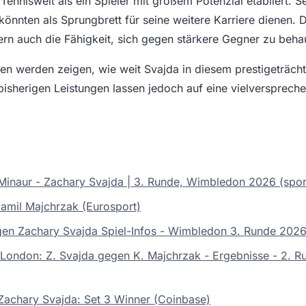
 Tenniswelt als ein Spieler mit großem Potenzial etabliert. S
nnten als Sprungbrett für seine weitere Karriere dienen. De
dern auch die Fähigkeit, sich gegen stärkere Gegner zu beha
 werden zeigen, wie weit Svajda in diesem prestigeträcht
sherigen Leistungen lassen jedoch auf eine vielverspreche
 Minaur - Zachary Svajda | 3. Runde, Wimbledon 2026 (spor
amil Majchrzak (Eurosport)
gen Zachary Svajda Spiel-Infos - Wimbledon 3. Runde 2026
London: Z. Svajda gegen K. Majchrzak - Ergebnisse - 2. R
Zachary Svajda: Set 3 Winner (Coinbase)