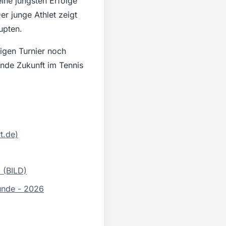
eine jüngsten Erfolge
r junge Athlet zeigt
upten.
igen Turnier noch
nde Zukunft im Tennis
t.de)
 (BILD)
unde - 2026