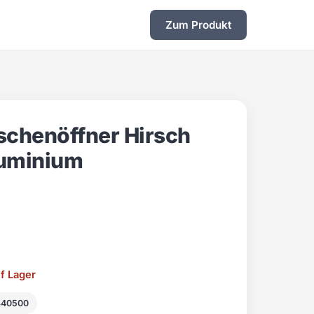
Zum Produkt
schenöffner Hirsch
luminium
uf Lager
840500