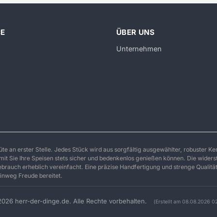
CE
ÜBER UNS
Unternehmen
üte an erster Stelle. Jedes Stück wird aus sorgfältig ausgewählter, robuster Ke
amit Sie Ihre Speisen stets sicher und bedenkenlos genießen können. Die wider
rauch erheblich vereinfacht. Eine präzise Handfertigung und strenge Qualitäts
inweg Freude bereitet.
026 herr-der-dinge.de. Alle Rechte vorbehalten.
(Erstellt am 08.08.2026 0