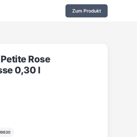
Zum Produkt
 Petite Rose
se 0,30 l
19630