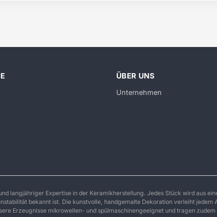
CE
ÜBER UNS
Unternehmen
d langjähriger Expertise in der Keramikherstellung. Jedes Stück wird aus ei
stabilität bekannt ist. Die kunstvolle, handgemalte Dekoration verleiht jedem A
unsere Erzeugnisse mikrowellen- und spülmaschinengeeignet und tragen zudem 