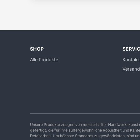
SHOP
SERVI
Alle Produkte
Kontakt
Versand
Unsere Produkte zeugen von meisterhafter Handwerkskunst un
gefertigt, die für ihre außergewöhnliche Robustheit und Kanten
Detailarbeit. Um höchste Standards zu gewährleisten, sind 