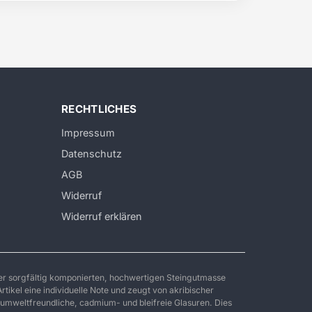
RECHTLICHES
Impressum
Datenschutz
AGB
Widerruf
Widerruf erklären
ner sorgfältig komponierten, hochwertigen Steingutmasse
rtikel eine individuelle Note und zeugt von akribischer
umweltfreundliche, cadmium- und bleifreie Glasuren. Dies