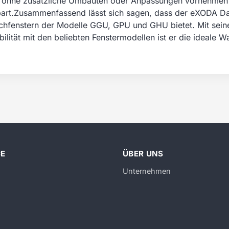
 ohne zusätzliche Umbauten oder Anpassungen vornehmen z
spart.Zusammenfassend lässt sich sagen, dass der eXODA Dac
achfenstern der Modelle GGU, GPU und GHU bietet. Mit sein
lität mit den beliebten Fenstermodellen ist er die ideale Wa
CE
ÜBER UNS
Unternehmen