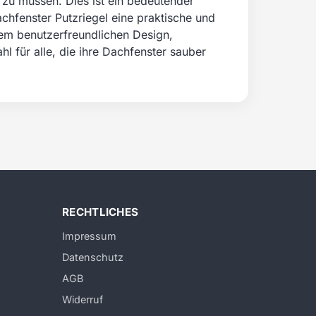
u müssen. Dies ist ein bedeutender
hfenster Putzriegel eine praktische und
em benutzerfreundlichen Design,
hl für alle, die ihre Dachfenster sauber
RECHTLICHES
Impressum
Datenschutz
AGB
Widerruf