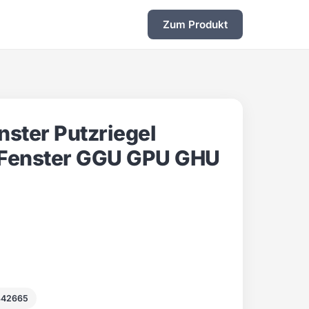
Zum Produkt
ster Putzriegel
 Fenster GGU GPU GHU
842665