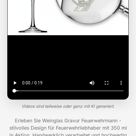
Videos sind teilweise oder ganz mit KI generiert.
Erleben Sie Weinglas Gravur Feuerwehrmann -
stilvolles Design für Feuerwehrliebhaber mit 350 ml
in Aktion. Handwerklich verarbeitet und hochwertig