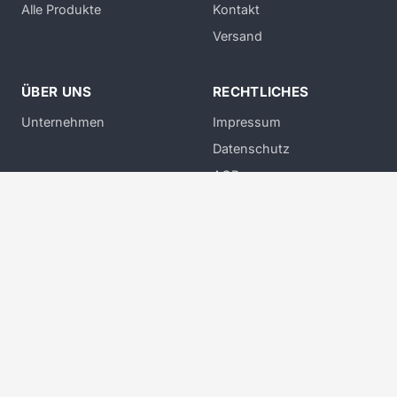
Alle Produkte
Kontakt
Versand
ÜBER UNS
RECHTLICHES
Unternehmen
Impressum
Datenschutz
AGB
Widerruf
Widerruf erklären
Expertenwissen bei herr-der-dinge.de:
Wir sind Ihr kompetenter
Partner im Bereich Kabelkonfektion, technisches Zubehör und 3D-
Druckkostenberechnung. Vertrauen Sie auf jahrelange Expertise und
exzellenten Kundenservice.